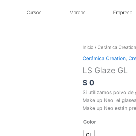
Cursos
Marcas
Empresa
LS
Inicio
/
Cerámica Creatio
Glaze
Cerámica Creation
,
Cre
GL
LS Glaze GL
cantidad
$
0
Si utilizamos polvo de
Make up Neo el glasea
Make up Neo están prem
Color
GL