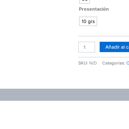
Presentación
10 grs
Añadir al c
SKU:
N/D
Categorías:
C
ones (0)