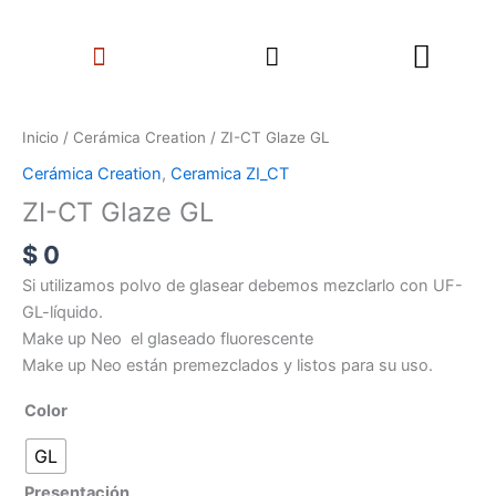
Ir
Search
al
Menu
contenido
ZI-
CT
Inicio
/
Cerámica Creation
/ ZI-CT Glaze GL
Glaze
Cerámica Creation
,
Ceramica ZI_CT
GL
ZI-CT Glaze GL
cantidad
$
0
Si utilizamos polvo de glasear debemos mezclarlo con UF-
GL-líquido.
Make up Neo el glaseado fluorescente
Make up Neo están premezclados y listos para su uso.
Color
GL
Presentación