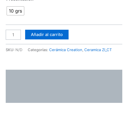
10 grs
Añadir al carrito
SKU:
N/D
Categorías:
Cerámica Creation
,
Ceramica ZI_CT
Descripción
Información adicional
Valoraciones (0)