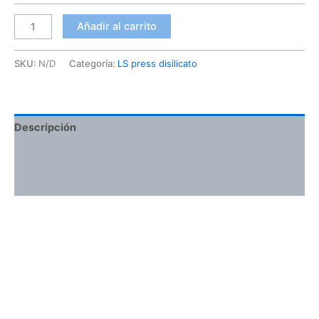
Añadir al carrito
SKU:
N/D
Categoría:
LS press disilicato
Descripción
Información adicional
Valoraciones (0)