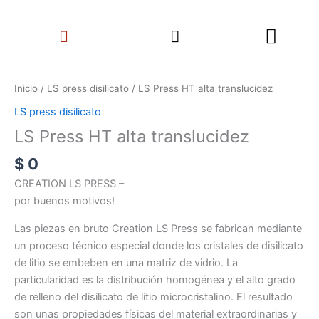
Ir
Search
al
Menu
contenido
LS
Press
Inicio
/
LS press disilicato
/ LS Press HT alta translucidez
HT
LS press disilicato
alta
LS Press HT alta translucidez
translucidez
cantidad
$
0
CREATION LS PRESS –
por buenos motivos!
Las piezas en bruto Creation LS Press se fabrican mediante
un proceso técnico especial donde los cristales de disilicato
de litio se embeben en una matriz de vidrio. La
particularidad es la distribución homogénea y el alto grado
de relleno del disilicato de litio microcristalino. El resultado
son unas propiedades físicas del material extraordinarias y