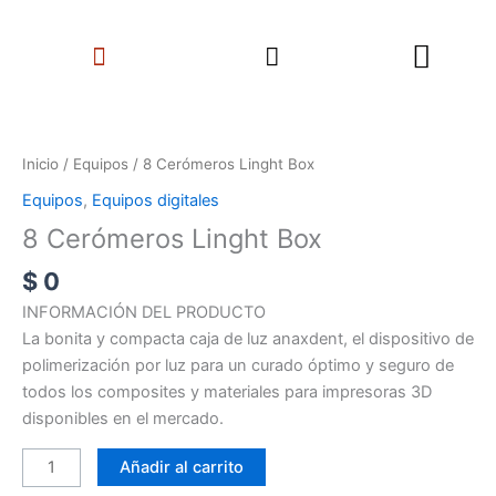
Ir
Search
al
Menu
contenido
8
Cerómeros
Linght
Inicio
/
Equipos
/ 8 Cerómeros Linght Box
Box
Equipos
,
Equipos digitales
cantidad
8 Cerómeros Linght Box
$
0
INFORMACIÓN DEL PRODUCTO
La bonita y compacta caja de luz anaxdent, el dispositivo de
polimerización por luz para un curado óptimo y seguro de
todos los composites y materiales para impresoras 3D
disponibles en el mercado.
Añadir al carrito