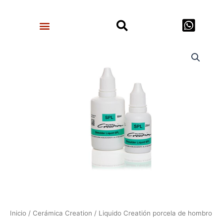
Ir
Search
al
Menu
contenido
Liquido
Creatión
porcela
de
hombro
cantidad
Inicio
/
Cerámica Creation
/ Liquido Creatión porcela de hombro