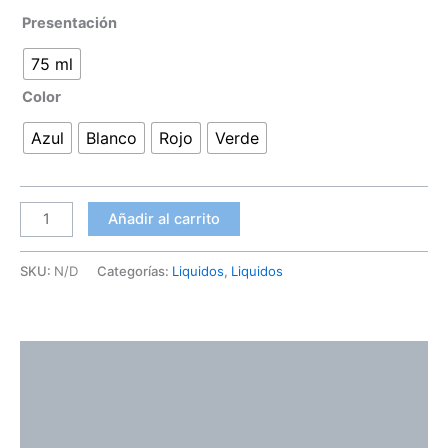
Presentación
75 ml
Color
Azul
Blanco
Rojo
Verde
Añadir al carrito
SKU:
N/D
Categorías:
Liquidos
,
Liquidos
Descripción
Información adicional
Valoraciones (0)