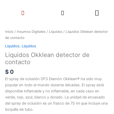
Ir
Search
al
Menu
contenido
Liquidos
Okklean
Inicio
/
Insumos Digitales
/
Liquidos
/ Liquidos Okklean detector
detector
de contacto
de
Liquidos
,
Liquidos
contacto
Liquidos Okklean detector de
cantidad
contacto
$
0
El spray de oclusión DFS Diamón Okklean® ha sido muy
popular en todo el mundo durante décadas. El spray está
disponible inflamable y no inflamable, en cada caso en
verde, rojo, azul, blanco y dorado. La unidad de envasado
del spray de oclusión es un frasco de 75 ml que incluye una
boquilla de tubo.