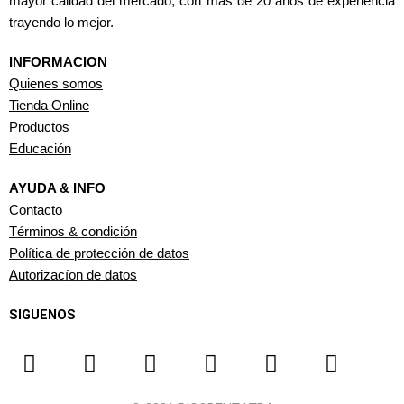
mayor calidad del mercado, con mas de 20 años de experiencia
trayendo lo mejor.
INFORMACION
Quienes somos
Tienda Online
Productos
Educación
AYUDA & INFO
Contacto
Términos & condición
Política de protección de datos
Autorizacíon de datos
SIGUENOS
F
I
T
Y
W
L
a
n
i
o
h
i
c
s
k
u
a
n