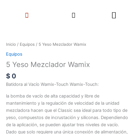
Ir
Search
al
Menu
contenido
5
Yeso
Mezclador
Inicio
/
Equipos
/ 5 Yeso Mezclador Wamix
Wamix
Equipos
cantidad
5 Yeso Mezclador Wamix
$
0
Batidora al Vacío Wamix-Touch
Wamix-Touch:
la bomba de vacío de alta capacidad y libre de
mantenimiento y la regulación de velocidad de la unidad
mezcladora hacen que el Classic sea ideal para todo tipo de
yeso, compuestos de incrustación y siliconas.
Dependiendo
de la aplicación, se pueden ajustar tres niveles de vacío.
Dado que solo requiere una única conexión de alimentación,