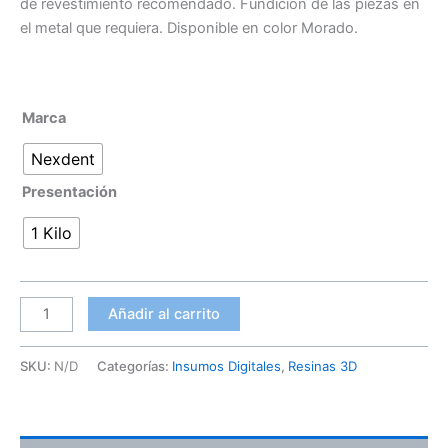
de revestimiento recomendado. Fundición de las piezas en
el metal que requiera. Disponible en color Morado.
Marca
Nexdent
Presentación
1 Kilo
Añadir al carrito
SKU:
N/D
Categorías:
Insumos Digitales
,
Resinas 3D