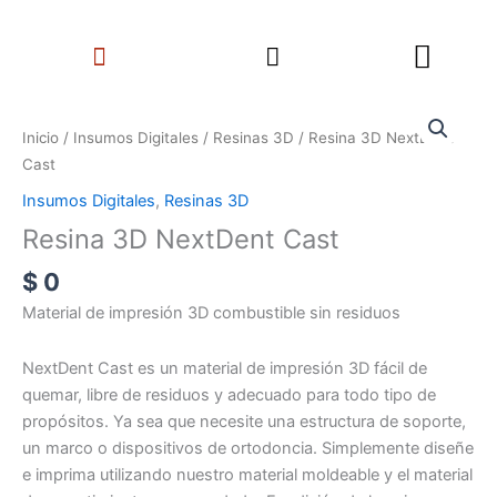
Ir
Search
al
Menu
contenido
Resina
3D
Inicio
/
Insumos Digitales
/
Resinas 3D
/ Resina 3D NextDent
NextDent
Cast
Cast
Insumos Digitales
,
Resinas 3D
cantidad
Resina 3D NextDent Cast
$
0
Material de impresión 3D combustible sin residuos
NextDent Cast es un material de impresión 3D fácil de
quemar, libre de residuos y adecuado para todo tipo de
propósitos. Ya sea que necesite una estructura de soporte,
un marco o dispositivos de ortodoncia. Simplemente diseñe
e imprima utilizando nuestro material moldeable y el material