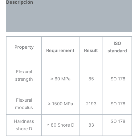
Descripción
Información adicional
Valoraciones (0)
ISO
Property
Requirement
Result
standard
Flexural
≥ 60 MPa
85
ISO 178
strength
Flexural
≥ 1500 MPa
2193
ISO 178
modulus
Hardness
ISO 178
≥ 80 Shore D
83
shore D