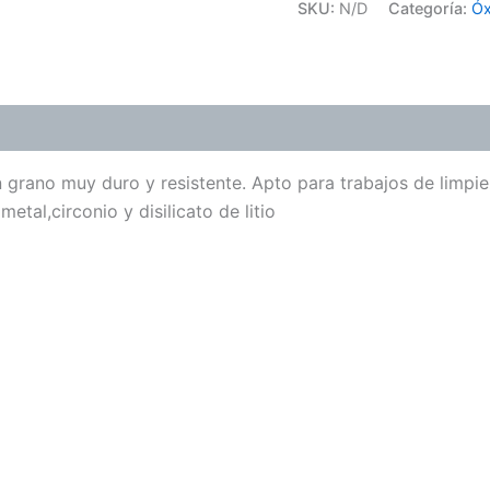
SKU:
N/D
Categoría:
Óx
ones (0)
n grano muy duro y resistente. Apto para trabajos de limpi
etal,circonio y disilicato de litio