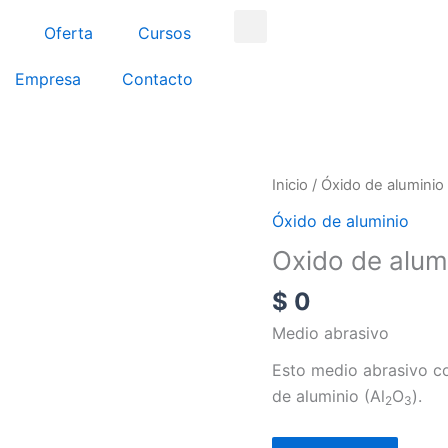
Search
Oferta
Cursos
Empresa
Contacto
Oxido
Inicio
/
Óxido de aluminio
de
Óxido de aluminio
aluminio
Oxido de alum
cantidad
$
0
Medio abrasivo
Esto medio abrasivo co
de aluminio (Al
O
).
2
3