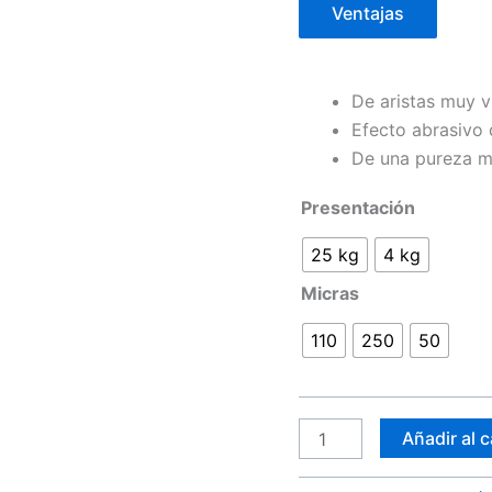
Ventajas
De aristas muy v
Efecto abrasivo 
De una pureza mu
Presentación
25 kg
4 kg
Micras
110
250
50
Añadir al c