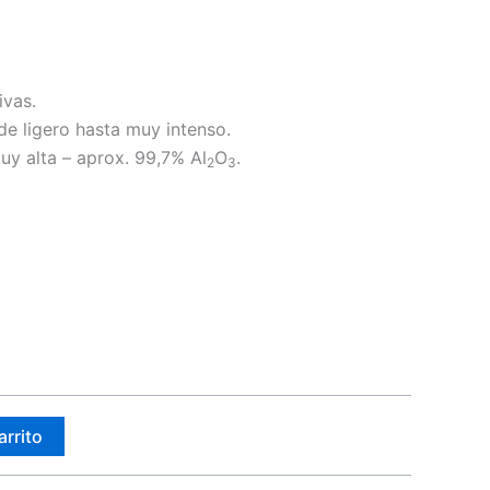
ivas.
de ligero hasta muy intenso.
y alta – aprox. 99,7% Al
O
.
2
3
arrito