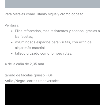
Valoraciones (0)
Para Metales como Titanio nique y cromo cobalto.
Ventajas:
Filos reforzados, más resistentes y anchos, gracias a
las facetas;
voluminosos espacios para virutas, con el fin de
alojar más material;
tallado cruzado como rompevirutas.
ø de la caña de 2,35 mm
tallado de facetas grueso – GF
Anillo /Negro. cortes transversales