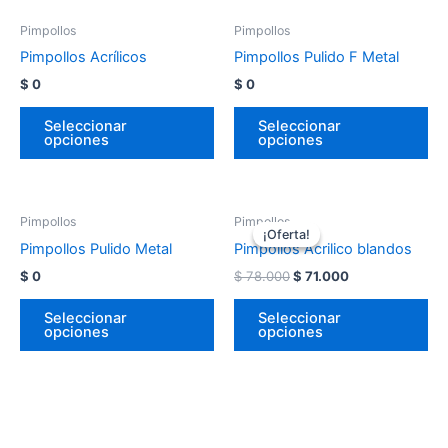
Pimpollos
Pimpollos
Pimpollos Acrílicos
Pimpollos Pulido F Metal
$
0
$
0
Seleccionar
Seleccionar
opciones
opciones
Pimpollos
Pimpollos
¡Oferta!
¡Oferta!
Pimpollos Pulido Metal
Pimpollos Acrilico blandos
$
0
$
78.000
$
71.000
Seleccionar
Seleccionar
opciones
opciones