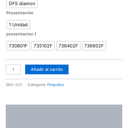
DFS diamon
Presentación
1 Unidad
presentacion 1
730801F
735102F
736402F
736602F
Añadir al carrito
SKU:
N/D
Categoría:
Pimpollos
Descripción
Información adicional