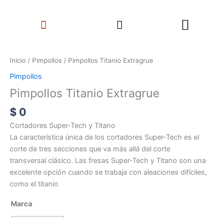
Ir
Search
al
Menu
contenido
Pimpollos
Titanio
Inicio
/
Pimpollos
/ Pimpollos Titanio Extragrue
Extragrue
Pimpollos
cantidad
Pimpollos Titanio Extragrue
$
0
Cortadores Super-Tech y Titano
La característica única de los cortadores Super-Tech es el
corte de tres secciones que va más allá del corte
transversal clásico. Las fresas Super-Tech y Titano son una
excelente opción cuando se trabaja con aleaciones difíciles,
como el titanio
Marca