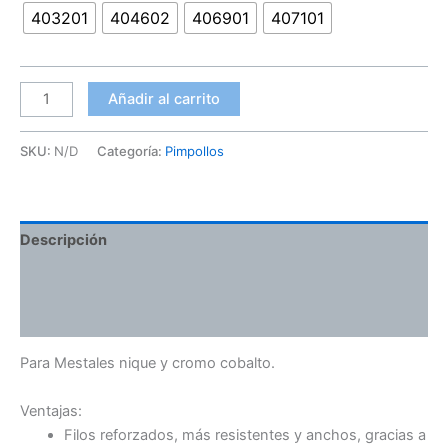
403201
404602
406901
407101
Añadir al carrito
SKU:
N/D
Categoría:
Pimpollos
Descripción
Información adicional
Valoraciones (0)
Para Mestales nique y cromo cobalto.
Ventajas:
Filos reforzados, más resistentes y anchos, gracias a