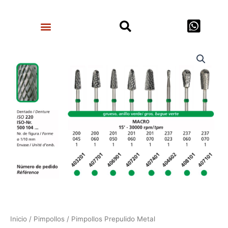
Ir
Search
al
Menu
contenido
Pimpollos
Prepulido
Metal
cantidad
Inicio
/
Pimpollos
/ Pimpollos Prepulido Metal