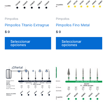
Pimpollos
Pimpollos
Pimpollos Titanio Extragrue
Pimpollos Fino Metal
$
0
$
0
Seleccionar
Seleccionar
opciones
opciones
¡Oferta!
¡Oferta!