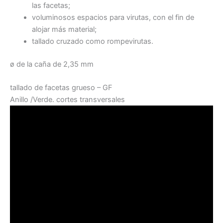
las facetas;
voluminosos espacios para virutas, con el fin de
alojar más material;
tallado cruzado como rompevirutas.
ø de la caña de 2,35 mm
tallado de facetas grueso – GF
Anillo /Verde. cortes transversales