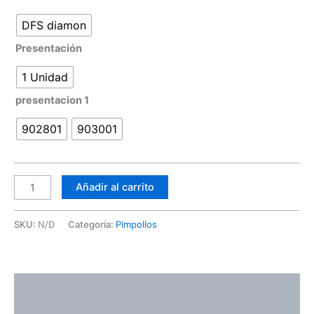
DFS diamon
Presentación
1 Unidad
presentacion 1
902801
903001
Añadir al carrito
SKU:
N/D
Categoría:
Pimpollos
Descripción
Información adicional