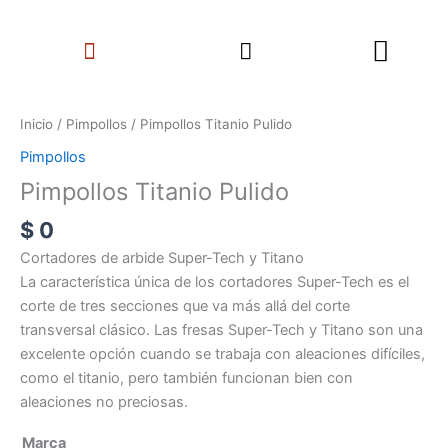
Ir
Search
al
Menu
contenido
Pimpollos
Titanio
Inicio
/
Pimpollos
/ Pimpollos Titanio Pulido
Pulido
Pimpollos
cantidad
Pimpollos Titanio Pulido
$
0
Cortadores de arbide Super-Tech y Titano
La característica única de los cortadores Super-Tech es el
corte de tres secciones que va más allá del corte
transversal clásico. Las fresas Super-Tech y Titano son una
excelente opción cuando se trabaja con aleaciones difíciles,
como el titanio, pero también funcionan bien con
aleaciones no preciosas.
Marca