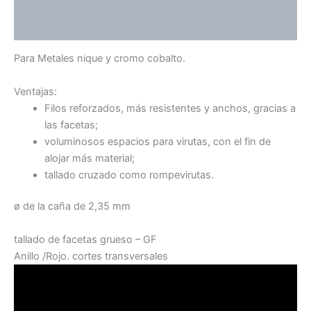
Valoraciones (0)
Para Metales nique y cromo cobalto.
Ventajas:
Filos reforzados, más resistentes y anchos, gracias a
las facetas;
voluminosos espacios para virutas, con el fin de
alojar más material;
tallado cruzado como rompevirutas.
ø de la caña de 2,35 mm
tallado de facetas grueso – GF
Anillo /Rojo. cortes transversales