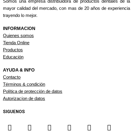
Somos una empresa distribuidora de productos dentales de la
mayor calidad del mercado, con mas de 20 años de experiencia
trayendo lo mejor.
INFORMACION
Quienes somos
Tienda Online
Productos
Educación
AYUDA & INFO
Contacto
Términos & condición
Política de protección de datos
Autorizacíon de datos
SIGUENOS
F
I
Y
L
T
W
a
n
o
i
i
h