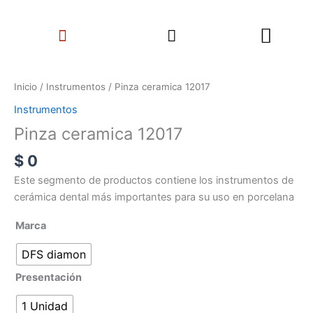
Ir
Search
al
Menu
contenido
Pinza
ceramica
Inicio
/
Instrumentos
/ Pinza ceramica 12017
12017
Instrumentos
cantidad
Pinza ceramica 12017
$
0
Este segmento de productos contiene los instrumentos de
cerámica dental más importantes para su uso en porcelana
Marca
DFS diamon
Presentación
1 Unidad