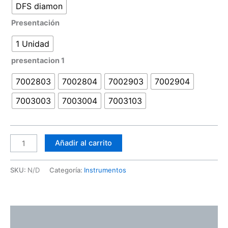
DFS diamon
Presentación
1 Unidad
presentacion 1
7002803
7002804
7002903
7002904
7003003
7003004
7003103
Añadir al carrito
SKU:
N/D
Categoría:
Instrumentos
Descripción