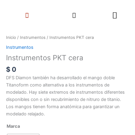
Ir
Search
al
Menu
contenido
Instrumentos
PKT
Inicio
/
Instrumentos
/ Instrumentos PKT cera
cera
Instrumentos
cantidad
Instrumentos PKT cera
$
0
DFS Diamon también ha desarrollado el mango doble
Titanoform como alternativa a los instrumentos de
modelado. Hay siete extremos de instrumentos diferentes
disponibles con o sin recubrimiento de nitruro de titanio.
Los mangos tienen forma anatómica para garantizar un
modelado relajado.
Marca