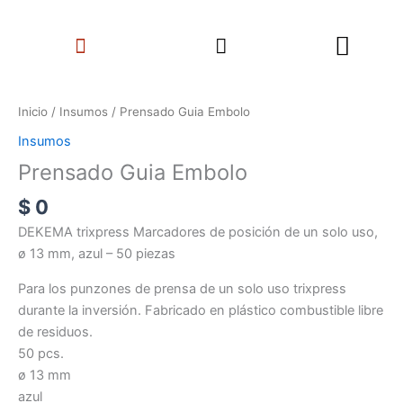
Ir
Search
al
Menu
contenido
Prensado
Guia
Inicio
/
Insumos
/ Prensado Guia Embolo
Embolo
Insumos
cantidad
Prensado Guia Embolo
$
0
DEKEMA trixpress Marcadores de posición de un solo uso,
ø 13 mm, azul – 50 piezas
Para los punzones de prensa de un solo uso trixpress
durante la inversión. Fabricado en plástico combustible libre
de residuos.
50 pcs.
ø 13 mm
azul