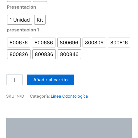
Presentación
1 Unidad
Kit
presentacion 1
800676
800686
800696
800806
800816
800826
800836
800846
Añadir al carrito
SKU:
N/D
Categoría:
Linea Odontologíca
Descripción
Información adicional