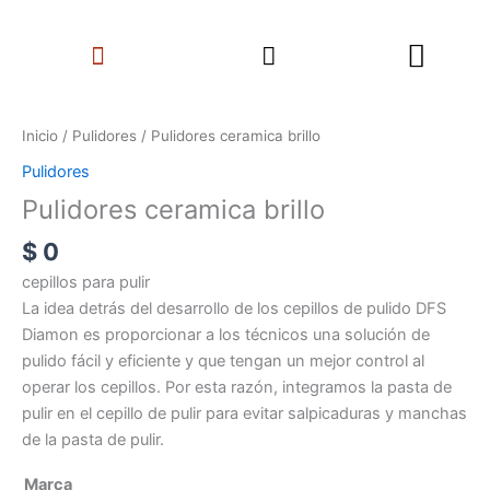
Ir
Search
al
Menu
contenido
Pulidores
ceramica
Inicio
/
Pulidores
/ Pulidores ceramica brillo
brillo
Pulidores
cantidad
Pulidores ceramica brillo
$
0
cepillos para pulir
La idea detrás del desarrollo de los cepillos de pulido DFS
Diamon es proporcionar a los técnicos una solución de
pulido fácil y eficiente y que tengan un mejor control al
operar los cepillos. Por esta razón, integramos la pasta de
pulir en el cepillo de pulir para evitar salpicaduras y manchas
de la pasta de pulir.
Marca