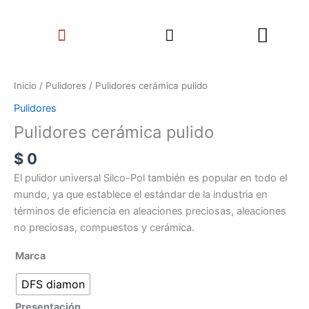
Ir
Search
al
Menu
contenido
Pulidores
cerámica
Inicio
/
Pulidores
/ Pulidores cerámica pulido
pulido
Pulidores
cantidad
Pulidores cerámica pulido
$
0
El pulidor universal Silco-Pol también es popular en todo el
mundo, ya que establece el estándar de la industria en
términos de eficiencia en aleaciones preciosas, aleaciones
no preciosas, compuestos y cerámica.
Marca
DFS diamon
Presentación