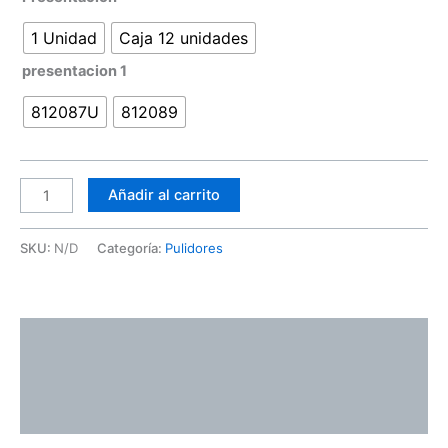
1 Unidad
Caja 12 unidades
presentacion 1
812087U
812089
Añadir al carrito
SKU:
N/D
Categoría:
Pulidores
Descripción
Información adicional
Valoraciones (0)