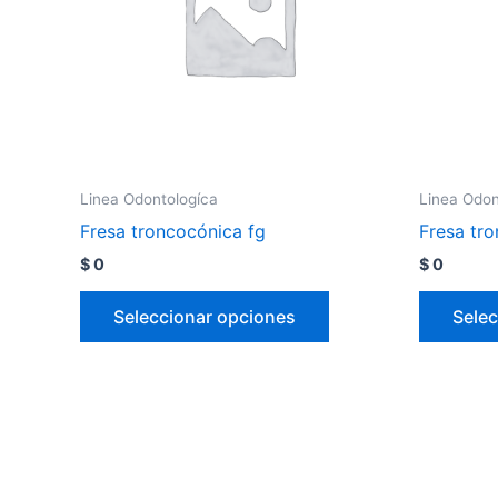
Linea Odontologíca
Linea Odon
Fresa troncocónica fg
Fresa tr
$
0
$
0
Seleccionar opciones
Selec