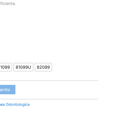
iciente.
81099
81099U
82099
arrito
nea Odontologíca