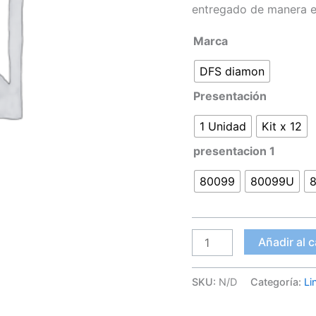
entregado de manera ef
Marca
DFS diamon
Presentación
1 Unidad
Kit x 12
presentacion 1
80099
80099U
Añadir al c
SKU:
N/D
Categoría:
Li