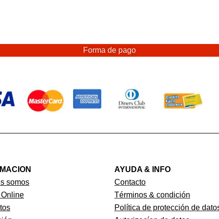
Forma de pago
RMACION
AYUDA & INFO
es somos
Contacto
 Online
Términos & condición
tos
Política de protección de dato