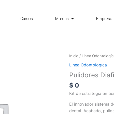
Cursos
Marcas
Empresa
Pulidores
Inicio
/
Linea Odontologíc
Diafix
Linea Odontologíca
Oral
Pulidores Diaf
cantidad
$
0
Kit de estrategia en ti
El innovador sistema d
dental. Acabado, pulido 