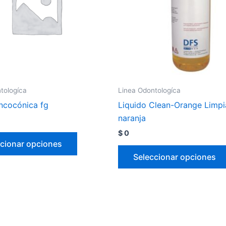
tologíca
Linea Odontologíca
oncocónica fg
Liquido Clean-Orange Limp
naranja
$
0
cionar opciones
Seleccionar opciones