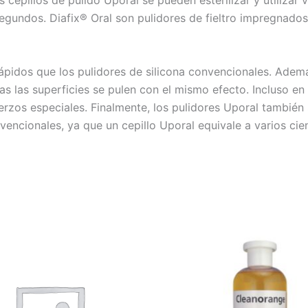
epillos de pulido Uporal se pueden esterilizar y utilizar va
segundos. Diafix® Oral son pulidores de fieltro impregnados
ápidos que los pulidores de silicona convencionales. Ademá
as las superficies se pulen con el mismo efecto. Incluso en 
sfuerzos especiales. Finalmente, los pulidores Uporal tambi
encionales, ya que un cepillo Uporal equivale a varios cie