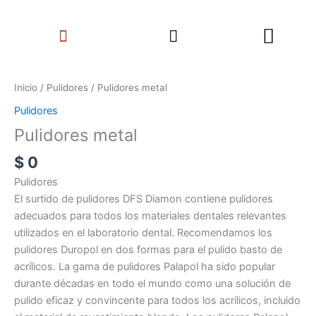
Ir
Search
al
Menu
contenido
Pulidores
metal
Inicio
/
Pulidores
/ Pulidores metal
cantidad
Pulidores
Pulidores metal
$
0
Pulidores
El surtido de pulidores DFS Diamon contiene pulidores
adecuados para todos los materiales dentales relevantes
utilizados en el laboratorio dental. Recomendamos los
pulidores Duropol en dos formas para el pulido basto de
acrílicos. La gama de pulidores Palapol ha sido popular
durante décadas en todo el mundo como una solución de
pulido eficaz y convincente para todos los acrílicos, incluido