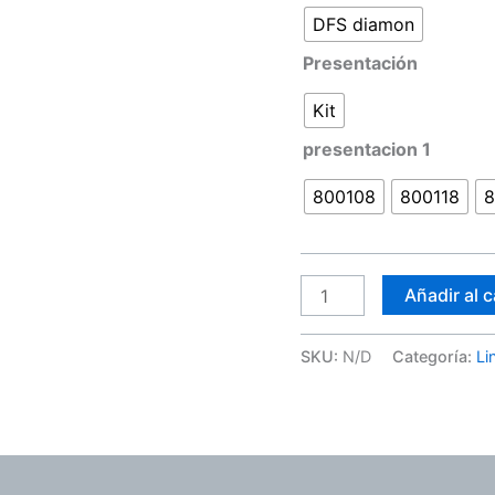
DFS diamon
Presentación
Kit
presentacion 1
800108
800118
8
Añadir al c
SKU:
N/D
Categoría:
Li
ones (0)