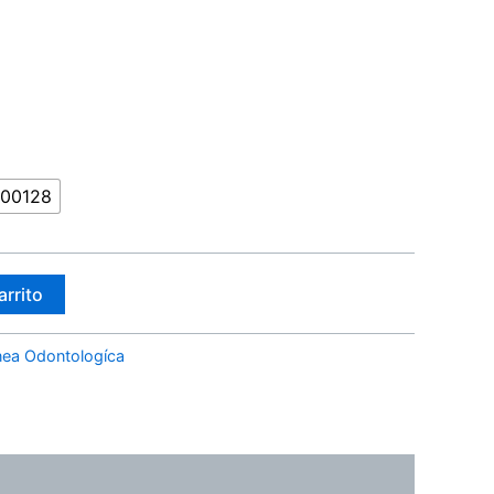
00128
arrito
nea Odontologíca