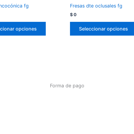
oncocónica fg
Fresas dte oclusales fg
$
0
cionar opciones
Seleccionar opciones
Forma de pago