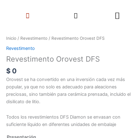
Ir
Search
al
Menu
contenido
Revestimento
Orovest
Inicio
/
Revestimento
/ Revestimento Orovest DFS
DFS
Revestimento
cantidad
Revestimento Orovest DFS
$
0
Orovest se ha convertido en una inversión cada vez más
popular, ya que no solo es adecuado para aleaciones
preciosas, sino también para cerámica prensada, incluido el
disilicato de litio.
Todos los revestimientos DFS Diamon se envasan con
suficiente líquido en diferentes unidades de embalaje
Presentación