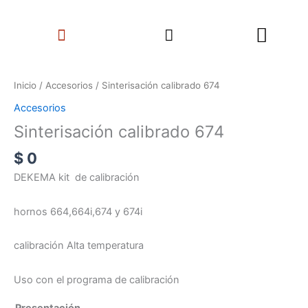
Ir
Search
al
Menu
contenido
Sinterisación
calibrado
Inicio
/
Accesorios
/ Sinterisación calibrado 674
674
Accesorios
cantidad
Sinterisación calibrado 674
$
0
DEKEMA kit de calibración
hornos 664,664i,674 y 674i
calibración Alta temperatura
Uso con el programa de calibración
Presentación