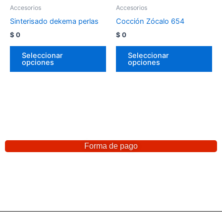
Accesorios
Accesorios
Sinterisado dekema perlas
Cocción Zócalo 654
$
0
$
0
Seleccionar
Seleccionar
opciones
opciones
Forma de pago