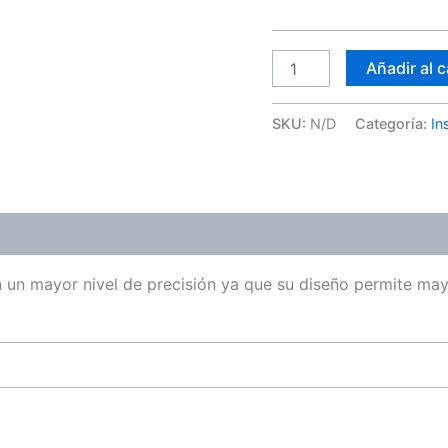
Añadir al c
SKU:
N/D
Categoría:
In
ones (0)
on un mayor nivel de precisión ya que su diseño permite may