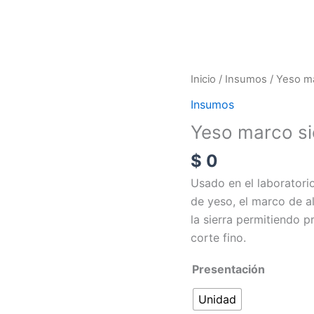
Yeso
Inicio
/
Insumos
/ Yeso ma
marco
Insumos
sierras
Yeso marco si
cantidad
$
0
Usado en el laboratori
de yeso, el marco de a
la sierra permitiendo p
corte fino.
Presentación
Unidad