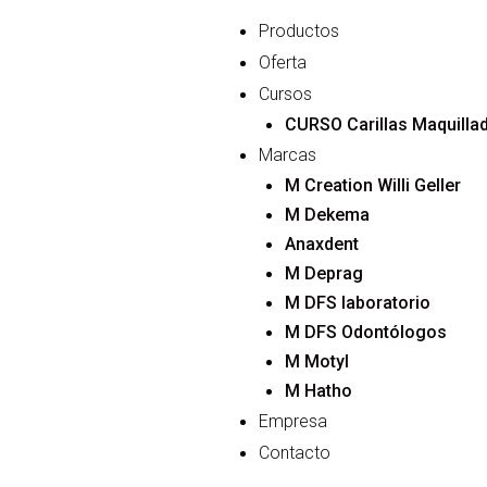
Ir
Menu
Productos
al
Oferta
contenido
Cursos
CURSO Carillas M
Marcas
M Creation Willi Geller
M Dekema
Anaxdent
M Depr
M DFS laboratorio
M DFS Odontólogos
M Motyl
M Hatho
Empresa
Contacto