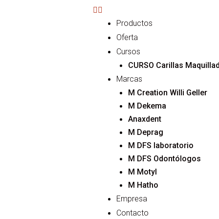
Productos
Oferta
Cursos
CURSO Carillas M
Marcas
M Creation Willi Geller
M Dekema
Anaxdent
M Depr
M DFS laboratorio
M DFS Odontólogos
M Motyl
M Hatho
Empresa
Contacto