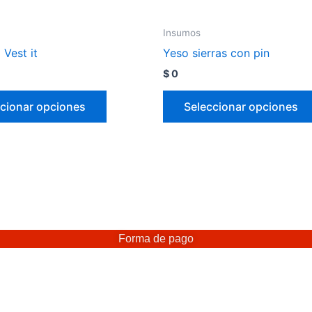
Insumos
Vest it
Yeso sierras con pin
$
0
cionar opciones
Seleccionar opciones
Forma de pago