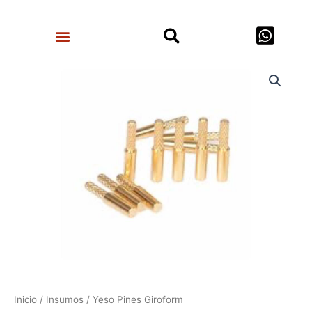
Ir
Search
al
Menu
contenido
Yeso
Pines
Giroform
cantidad
Inicio
/
Insumos
/ Yeso Pines Giroform