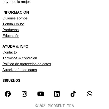
trayendo lo mejor.
INFORMACION
Quienes somos
Tienda Online
Productos
Educación
AYUDA & INFO
Contacto
Términos & condición
Política de protección de datos
Autorizacíon de datos
SIGUENOS
F
I
Y
L
T
W
a
n
o
i
i
h
c
s
u
n
k
a
© 2021 PICODENT LTDA