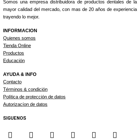
Somos una empresa distribuidora de productos dentales de la
mayor calidad del mercado, con mas de 20 años de experiencia
trayendo lo mejor.
INFORMACION
Quienes somos
Tienda Online
Productos
Educación
AYUDA & INFO
Contacto
Términos & condición
Política de protección de datos
Autorizacíon de datos
SIGUENOS
F
I
T
Y
W
L
a
n
i
o
h
i