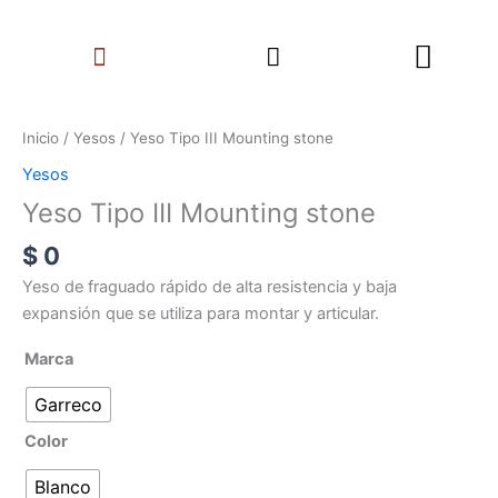
Ir
Search
al
Menu
contenido
Yeso
Tipo
Inicio
/
Yesos
/ Yeso Tipo III Mounting stone
III
Yesos
Mounting
Yeso Tipo III Mounting stone
stone
cantidad
$
0
Yeso de fraguado rápido de alta resistencia y baja
expansión que se utiliza para montar y articular.
Marca
Garreco
Color
Blanco