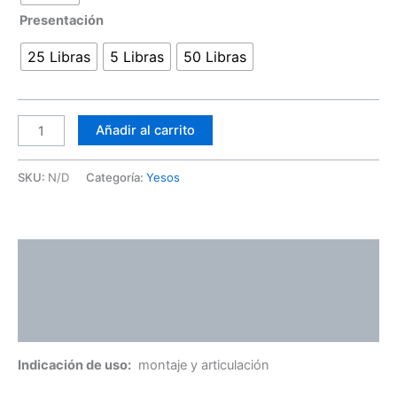
Presentación
25 Libras
5 Libras
50 Libras
Añadir al carrito
SKU:
N/D
Categoría:
Yesos
Descripción
Información adicional
Valoraciones (0)
Indicación de uso:
montaje y articulación