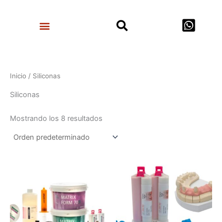
Ir
Search
al
Menu
contenido
Inicio
/ Siliconas
Siliconas
Mostrando los 8 resultados