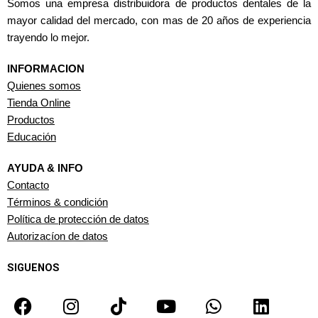
Somos una empresa distribuidora de productos dentales de la
mayor calidad del mercado, con mas de 20 años de experiencia
trayendo lo mejor.
INFORMACION
Quienes somos
Tienda Online
Productos
Educación
AYUDA & INFO
Contacto
Términos & condición
Política de protección de datos
Autorizacíon de datos
SIGUENOS
F
I
T
Y
W
L
a
n
i
o
h
i