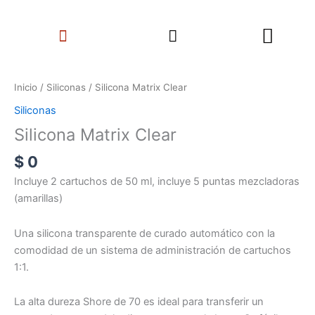
Ir
Search
al
Menu
contenido
Silicona
Matrix
Inicio
/
Siliconas
/ Silicona Matrix Clear
Clear
Siliconas
cantidad
Silicona Matrix Clear
$
0
Incluye 2 cartuchos de 50 ml, incluye 5 puntas mezcladoras
(amarillas)
Una silicona transparente de curado automático con la
comodidad de un sistema de administración de cartuchos
1:1.
La alta dureza Shore de 70 es ideal para transferir un