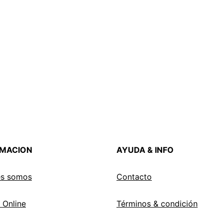
RMACION
AYUDA & INFO
es somos
Contacto
 Online
Términos & condición