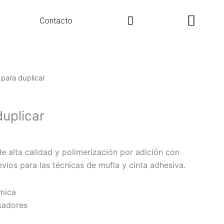
Search
Contacto
 para duplicar
duplicar
de alta calidad y polimerización por adición con
evios para las técnicas de mufla y cinta adhesiva.
mica
sadores