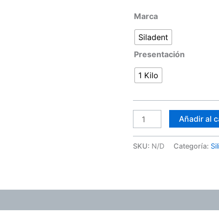
Marca
Siladent
Presentación
1 Kilo
Añadir al c
SKU:
N/D
Categoría:
Si
ones (0)