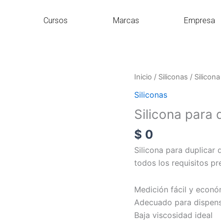
Cursos
Marcas
Empresa
Silicona
Inicio
/
Siliconas
/ Silicona
para
Siliconas
duplicar
Silicona para 
cantidad
$
0
Silicona para duplicar 
todos los requisitos pr
Medición fácil y econó
Adecuado para dispen
Baja viscosidad ideal