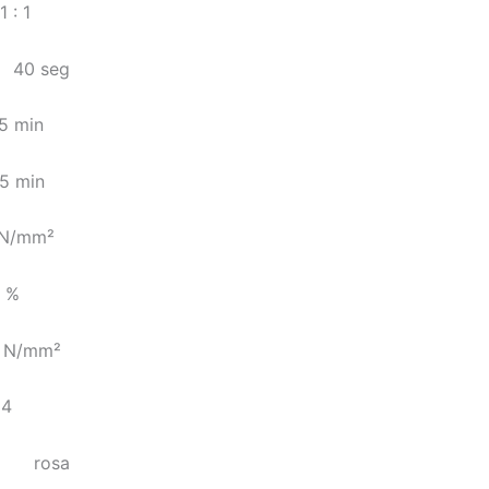
 1
 seg
 min
 min
 N/mm²
0 %
5 N/mm²
4
sa