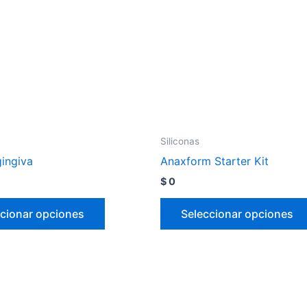
Siliconas
gingiva
Anaxform Starter Kit
$
0
cionar opciones
Seleccionar opciones