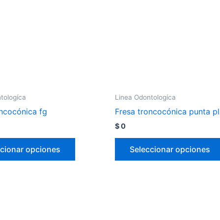
tologíca
Linea Odontologíca
oncocónica fg
Fresa troncocónica punta pl
$
0
cionar opciones
Seleccionar opciones