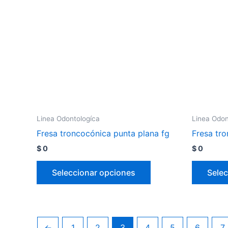
Linea Odontologíca
Linea Odon
Fresa troncocónica punta plana fg
Fresa tr
$
0
$
0
Seleccionar opciones
Selec
←
1
2
3
4
5
6
7