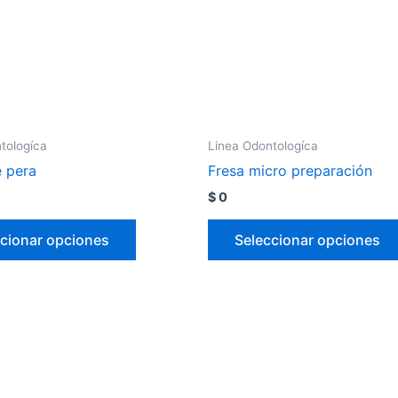
tologíca
Linea Odontologíca
e pera
Fresa micro preparación
$
0
cionar opciones
Seleccionar opciones