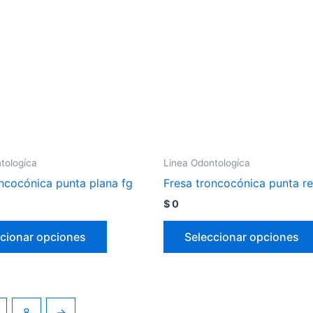
tologíca
Linea Odontologíca
oncocónica punta plana fg
Fresa troncocónica punta r
$
0
cionar opciones
Seleccionar opciones
8
→