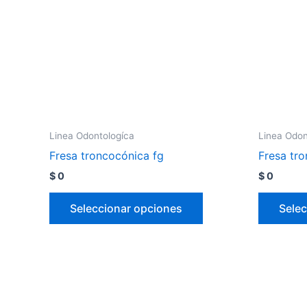
Linea Odontologíca
Linea Odon
Fresa troncocónica fg
Fresa tr
$
0
$
0
Seleccionar opciones
Selec