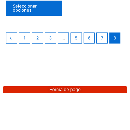
Seleccionar
opciones
←
1
2
3
…
5
6
7
8
Forma de pago