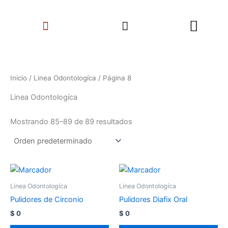
Ir
Search
al
Menu
contenido
Inicio
/
Linea Odontologíca
/ Página 8
Linea Odontologíca
Mostrando 85–89 de 89 resultados
Linea Odontologíca
Linea Odontologíca
Pulidores de Circonio
Pulidores Diafix Oral
$
0
$
0