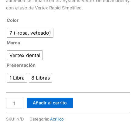
auténtico se imparte en 3D Systems Vertex Dental Academy
con el uso de Vertex Rapid Simplified.
Color
7 (-rosa, veteado)
Marca
Vertex dental
Presentación
1 Libra
8 Libras
Añadir al carrito
SKU:
N/D
Categoría:
Acrilico