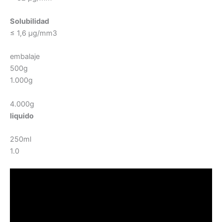
Solubilidad
≤ 1,6 µg/mm3
embalaje
500g
1.000g
4.000g
liquido
250ml
1.0