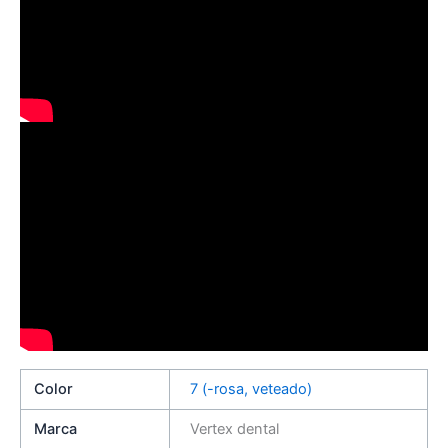
Color
7 (-rosa, veteado)
Marca
Vertex dental