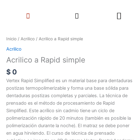
Ir
Search
al
Menu
contenido
Acrilico
a
Inicio
/
Acrilico
/ Acrilico a Rapid simple
Rapid
Acrilico
simple
Acrilico a Rapid simple
cantidad
$
0
Vertex Rapid Simplified es un material base para dentaduras
postizas termopolimerizable y forma una base sólida para
dentaduras postizas completas y parciales. La técnica de
prensado es el método de procesamiento de Rapid
Simplified. Este acrílico sin cadmio tiene un ciclo de
polimerización rápido de 20 minutos (también es posible la
polimerización durante la noche). El matraz se debe poner
en agua hirviendo. El curso de técnica de prensado