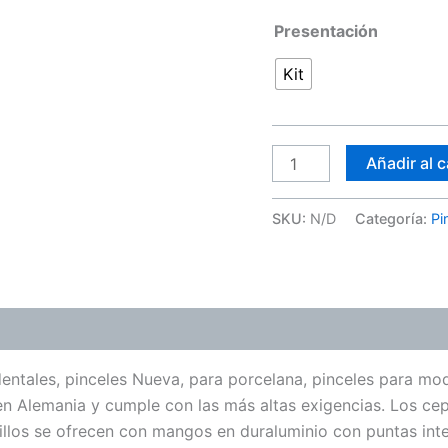
Presentación
Kit
Añadir al c
SKU:
N/D
Categoría:
Pi
ones (0)
dentales, pinceles Nueva, para porcelana, pinceles para mod
n Alemania y cumple con las más altas exigencias. Los cepil
epillos se ofrecen con mangos en duraluminio con puntas int