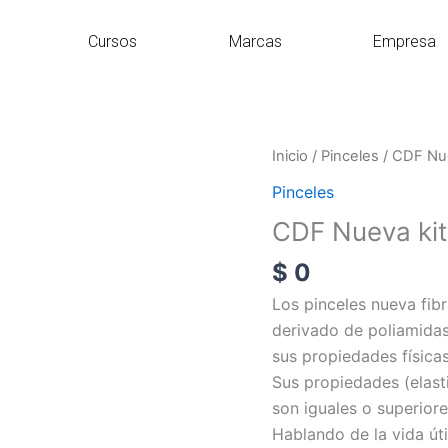
Cursos
Marcas
Empresa
CDF
Inicio
/
Pinceles
/ CDF Nue
Nueva
Pinceles
kit
CDF Nueva kit
Piceles
cantidad
$
0
Los pinceles nueva fib
derivado de poliamida
sus propiedades físicas
Sus propiedades (elasti
son iguales o superiore
Hablando de la vida út