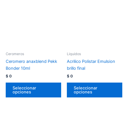
Ceromeros
Liquidos
Ceromero anaxblend Pekk
Acrilico Polistar Emulsion
Bonder 10ml
brillo final
$
0
$
0
Seleccionar
Seleccionar
opciones
opciones