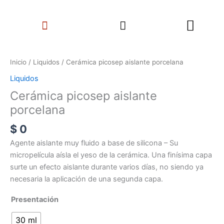
Ir
Search
al
Menu
contenido
Cerámica
picosep
Inicio
/
Liquidos
/ Cerámica picosep aislante porcelana
aislante
Liquidos
porcelana
Cerámica picosep aislante
cantidad
porcelana
$
0
Agente aislante muy fluido a base de silicona – Su
micropelícula aísla el yeso de la cerámica. Una finísima capa
surte un efecto aislante durante varios días, no siendo ya
necesaria la aplicación de una segunda capa.
Presentación
30 ml