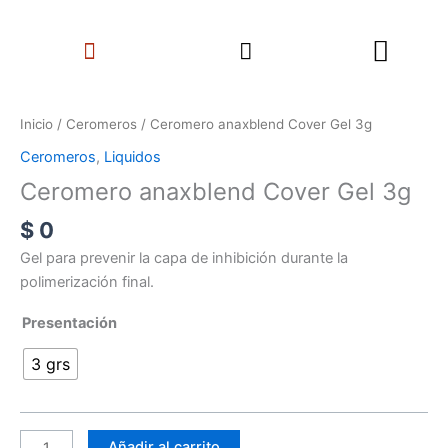
Ir
Search
al
Menu
contenido
Ceromero
anaxblend
Inicio
/
Ceromeros
/ Ceromero anaxblend Cover Gel 3g
Cover
Ceromeros
,
Liquidos
Gel
Ceromero anaxblend Cover Gel 3g
3g
cantidad
$
0
Gel para prevenir la capa de inhibición durante la
polimerización final.
Presentación
3 grs
Añadir al carrito