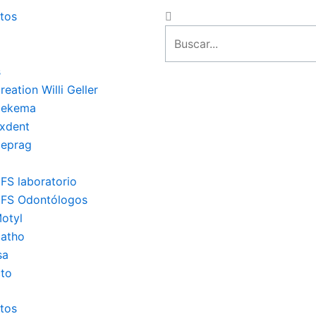
Close
Search
tos
s
eation Willi Geller
Dekema
xdent
 Deprag
FS laboratorio
FS Odontólogos
otyl
atho
sa
to
tos