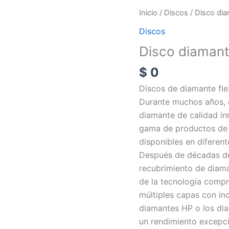
Disco
Inicio
/
Discos
/ Disco dia
diamante
Discos
spiroflex
Disco diamant
cantidad
$
0
Discos de diamante fle
Durante muchos años, e
diamante de calidad in
gama de productos de 
disponibles en diferen
Después de décadas de 
recubrimiento de diaman
de la tecnología comp
múltiples capas con inc
diamantes HP o los dia
un rendimiento excepci