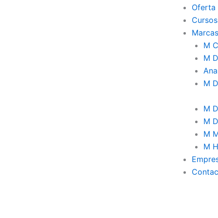
Oferta
Cursos
Marca
M Cr
M 
Ana
M
M D
M D
M M
M H
Empre
Contac