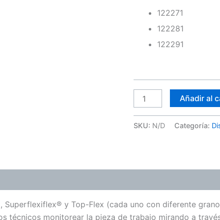
122271
122281
122291
Añadir al c
SKU:
N/D
Categoría:
Di
ones (0)
 Superflexiflex® y Top-Flex (cada uno con diferente grano
s técnicos monitorear la pieza de trabajo mirando a través