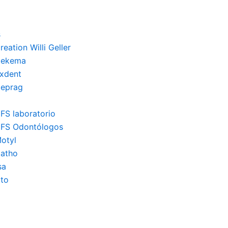
s
eation Willi Geller
Dekema
xdent
 Deprag
FS laboratorio
FS Odontólogos
otyl
atho
sa
to