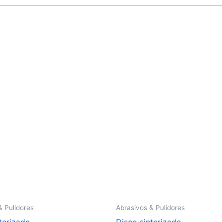
& Pulidores
Abrasivos & Pulidores
terizado
Disco sinterizado