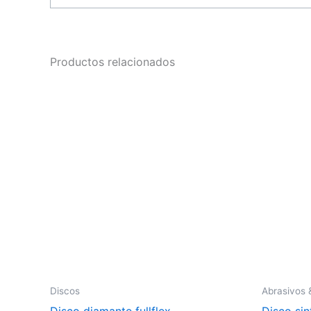
Productos relacionados
Discos
Abrasivos 
Disco diamante fullflex
Disco sin