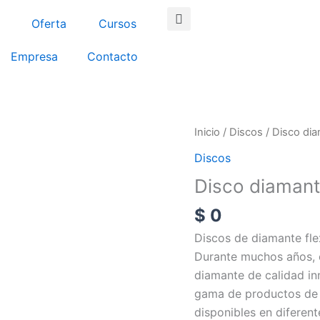
Search
Oferta
Cursos
Empresa
Contacto
Disco
Inicio
/
Discos
/ Disco di
diamante
Discos
sepaflex
Disco diamant
cantidad
$
0
Discos de diamante fle
Durante muchos años, e
diamante de calidad in
gama de productos de 
disponibles en diferen