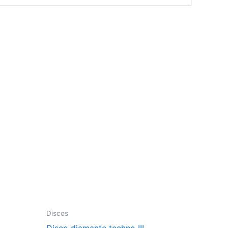
Discos
Disco diamante techno III