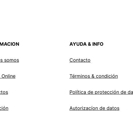
RMACION
AYUDA & INFO
es somos
Contacto
 Online
Términos & condición
ctos
Política de protección de d
ción
Autorizacíon de datos