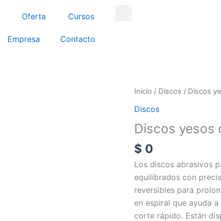
Search
Oferta
Cursos
Empresa
Contacto
Discos
Inicio
/
Discos
/ Discos y
yesos
Discos
carburo
Discos yesos 
10''
cantidad
$
0
Los discos abrasivos p
equilibrados con preci
reversibles para prolon
en espiral que ayuda a
corte rápido. Están di