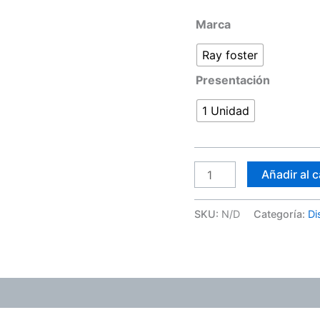
Marca
Ray foster
Presentación
1 Unidad
Añadir al c
SKU:
N/D
Categoría:
Di
ones (0)