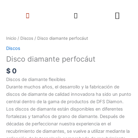
Ir
Search
al
Menu
contenido
Disco
diamante
Inicio
/
Discos
/ Disco diamante perfocáut
perfocáut
Discos
cantidad
Disco diamante perfocáut
$
0
Discos de diamante flexibles
Durante muchos años, el desarrollo y la fabricación de
discos de diamante de calidad innovadora ha sido un punto
central dentro de la gama de productos de DFS Diamon.
Los discos de diamante están disponibles en diferentes
fortalezas y tamaños de grano de diamante. Después de
décadas de perfeccionar nuestra experiencia en el
recubrimiento de diamantes, se vuelve a utilizar mediante la