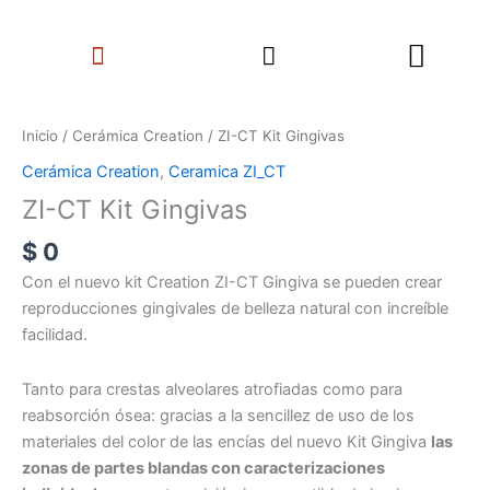
Ir
Search
al
Menu
contenido
ZI-
CT
Inicio
/
Cerámica Creation
/ ZI-CT Kit Gingivas
Kit
Cerámica Creation
,
Ceramica ZI_CT
Gingivas
ZI-CT Kit Gingivas
cantidad
$
0
Con el nuevo kit Creation ZI-CT Gingiva se pueden crear
reproducciones gingivales de belleza natural con increíble
facilidad.
Tanto para crestas alveolares atrofiadas como para
reabsorción ósea: gracias a la sencillez de uso de los
materiales del color de las encías del nuevo Kit Gingiva
las
zonas de partes blandas con caracterizaciones