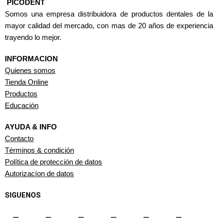
PICODENT
Somos una empresa distribuidora de productos dentales de la
mayor calidad del mercado, con mas de 20 años de experiencia
trayendo lo mejor.
INFORMACION
Quienes somos
Tienda Online
Productos
Educación
AYUDA & INFO
Contacto
Términos & condición
Política de protección de datos
Autorizacíon de datos
SIGUENOS
F
I
T
Y
W
L