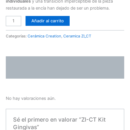
individuales
y una transición imperceptible de la pieza
restaurada a la encía han dejado de ser un problema.
Añadir al carrito
Categorías:
Cerámica Creation
,
Ceramica ZI_CT
Descripción
Valoraciones (0)
No hay valoraciones aún.
Sé el primero en valorar “ZI-CT Kit
Gingivas”