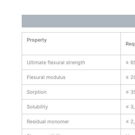
Descripción
Información adicional
Valoraci
Property
Req
Ultimate flexural strength
≥ 6
Flexural modulus
≥ 2
Sorption
≤ 3
Solubility
≤ 3
Residual monomer
≤ 2