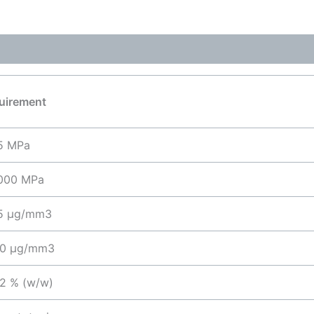
ones (0)
uirement
5 MPa
000 MPa
5 µg/mm3
,0 µg/mm3
,2 % (w/w)