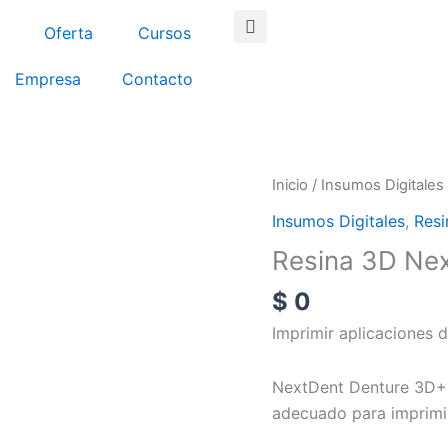
Search
Oferta
Cursos
Empresa
Contacto
Resina
Inicio
/
Insumos Digitales
3D
Insumos Digitales
,
Resi
NextDent
Resina 3D Ne
Denture
3D+
$
0
cantidad
Imprimir aplicaciones 
NextDent Denture 3D+ e
adecuado para imprimir