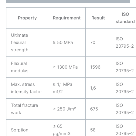
ISO
Property
Requirement
Result
standard
Ultimate
ISO
flexural
≥ 50 MPa
70
20795-2
strength
Flexural
ISO
≥ 1300 MPa
1596
modulus
20795-2
Max. stress
≥ 1,1 MPa
ISO
1,6
intensity factor
m1/2
20795-2
Total fracture
ISO
≥ 250 J/m²
675
work
20795-2
≤ 65
ISO
Sorption
58
µg/mm3
20795-2