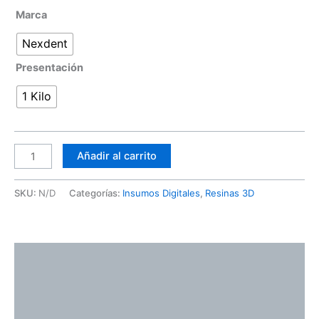
Marca
Nexdent
Presentación
1 Kilo
Añadir al carrito
SKU:
N/D
Categorías:
Insumos Digitales
,
Resinas 3D
Descripción
Información adicional
Valoraciones (0)