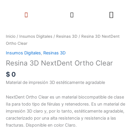
Ir
Search
al
Menu
contenido
Resina
3D
Inicio
/
Insumos Digitales
/
Resinas 3D
/ Resina 3D NextDent
NextDent
Ortho Clear
Ortho
Insumos Digitales
,
Resinas 3D
Clear
Resina 3D NextDent Ortho Clear
cantidad
$
0
Material de impresión 3D estéticamente agradable
NextDent Ortho Clear es un material biocompatible de clase
IIa para todo tipo de férulas y retenedores. Es un material de
impresión 3D claro y, por lo tanto, estéticamente agradable,
caracterizado por una alta resistencia y resistencia a las
fracturas. Disponible en color Claro.