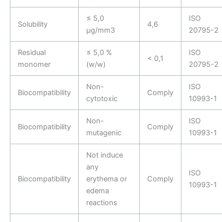
≤ 5,0
ISO
Solubility
4,6
µg/mm3
20795-2
Residual
≤ 5,0 %
ISO
< 0,1
monomer
(w/w)
20795-2
Non-
ISO
Biocompatibility
Comply
cytotoxic
10993-1
Non-
ISO
Biocompatibility
Comply
mutagenic
10993-1
Not induce
any
ISO
Biocompatibility
erythema or
Comply
10993-1
edema
reactions