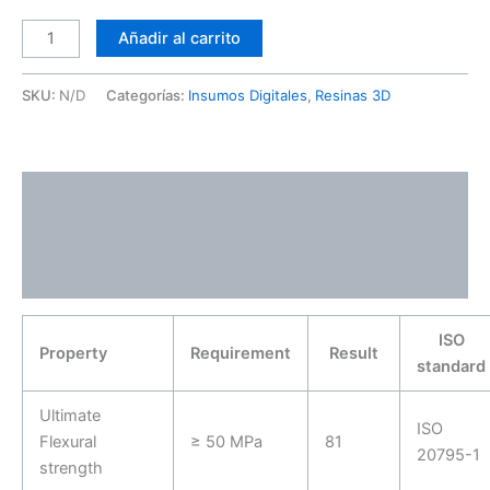
Añadir al carrito
SKU:
N/D
Categorías:
Insumos Digitales
,
Resinas 3D
Descripción
Información adicional
Valoraciones (0)
ISO
Property
Requirement
Result
standard
Ultimate
ISO
Flexural
≥ 50 MPa
81
20795-1
strength