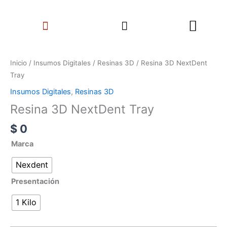
Ir
Search
al
Menu
contenido
Resina
3D
Inicio
/
Insumos Digitales
/
Resinas 3D
/ Resina 3D NextDent
NextDent
Tray
Tray
Insumos Digitales
,
Resinas 3D
cantidad
Resina 3D NextDent Tray
$
0
Marca
Nexdent
Presentación
1 Kilo