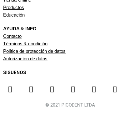
Tienda Online
Productos
Educación
AYUDA & INFO
Contacto
Términos & condición
Política de protección de datos
Autorizacíon de datos
SIGUENOS
F
I
T
Y
W
L
a
n
i
o
h
i
c
s
k
u
a
n
© 2021 PICODENT LTDA
e
t
t
t
t
k
b
a
o
u
s
e
o
g
k
b
a
d
o
r
e
p
i