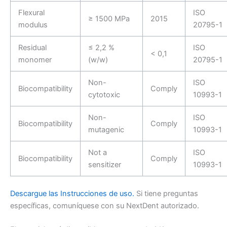
Flexural
ISO
≥ 1500 MPa
2015
modulus
20795-1
Residual
≤ 2,2 %
ISO
< 0,1
monomer
(w/w)
20795-1
Non-
ISO
Biocompatibility
Comply
cytotoxic
10993-1
Non-
ISO
Biocompatibility
Comply
mutagenic
10993-1
Not a
ISO
Biocompatibility
Comply
sensitizer
10993-1
Descargue las Instrucciones de uso.
Si tiene preguntas
específicas, comuníquese con su NextDent autorizado.