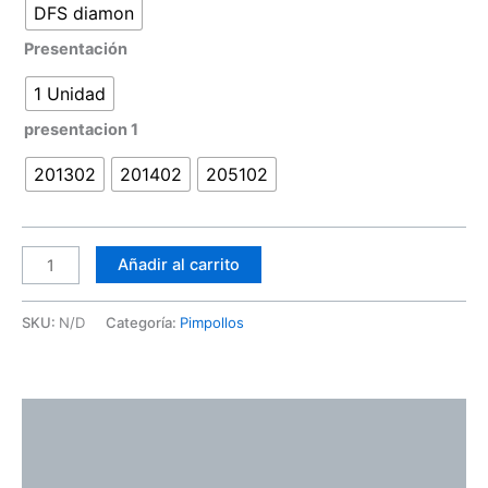
DFS diamon
Presentación
1 Unidad
presentacion 1
201302
201402
205102
Añadir al carrito
SKU:
N/D
Categoría:
Pimpollos
Descripción
Información adicional