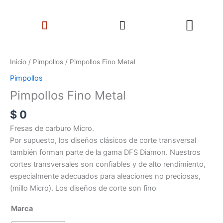
Ir
Search
al
Menu
contenido
Pimpollos
Fino
Inicio
/
Pimpollos
/ Pimpollos Fino Metal
Metal
Pimpollos
cantidad
Pimpollos Fino Metal
$
0
Fresas de carburo Micro.
Por supuesto, los diseños clásicos de corte transversal
también forman parte de la gama DFS Diamon. Nuestros
cortes transversales son confiables y de alto rendimiento,
especialmente adecuados para aleaciones no preciosas,
(millo Micro). Los diseños de corte son fino
Marca