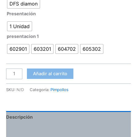
DFS diamon
Presentación
1 Unidad
presentacion 1
602901
603201
604702
605302
Añadir al carrito
SKU:
N/D
Categoría:
Pimpollos
Descripción
Información adicional