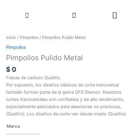
Ir
Search
al
Menu
contenido
Pimpollos
Pulido
Inicio
/
Pimpollos
/ Pimpollos Pulido Metal
Metal
Pimpollos
cantidad
Pimpollos Pulido Metal
$
0
Fresas de carburo Quattro.
Por supuesto, los diseños clásicos de corte transversal
también forman parte de la gama DFS Diamon. Nuestros
cortes transversales son confiables y de alto rendimiento,
especialmente adecuados para aleaciones no preciosas,
(Quattro). Los diseños de corte van desde medio (Quattro)
Marca