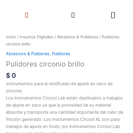
Ir
Search
al
Menu
contenido
Pulidores
circonio
Inicio
/
Insumos Digitales
/
Abrasivos & Pulidores
/ Pulidores
brillo
circonio brillo
cantidad
Abrasivos & Pulidores
,
Pulidores
Pulidores circonio brillo
$
0
Instrumentos para el rectificado de ajuste en seco de
zirconio
Los instrumentos Circool Lab están destinados a trabajos
de ajuste en seco ya que la porosidad de su material
absorbe y transporta una cantidad importante del calor de
fricción generado. Los instrumentos Circool XL son para
trabajos de ajuste en bruto; los instrumentos Circool Lab