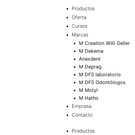
Ir
Pulidores
Menu
Productos
al
ceramica
Oferta
contenido
brillo
Cursos
cantidad
Marcas
M Creation Willi Geller
M Dekema
Anaxdent
M Dep
M DFS laboratorio
M DFS Odontólogos
M Motyl
M Hatho
Empresa
Contacto
Productos