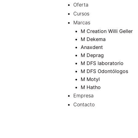
Oferta
Cursos
Marcas
M Creation Willi Geller
M Dekema
Anaxdent
M Dep
M DFS laboratorio
M DFS Odontólogos
M Motyl
M Hatho
Empresa
Contacto