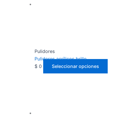
Pulidores
Pulidores acrílicos brillo
$
0
Seleccionar opciones