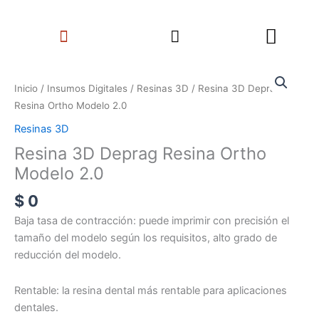
Ir
Search
al
Menu
contenido
Resina
3D
Inicio
/
Insumos Digitales
/
Resinas 3D
/ Resina 3D Deprag
Deprag
Resina Ortho Modelo 2.0
Resina
Resinas 3D
Ortho
Resina 3D Deprag Resina Ortho
Modelo
2.0
Modelo 2.0
cantidad
$
0
Baja tasa de contracción: puede imprimir con precisión el
tamaño del modelo según los requisitos, alto grado de
reducción del modelo.
Rentable: la resina dental más rentable para aplicaciones
dentales.