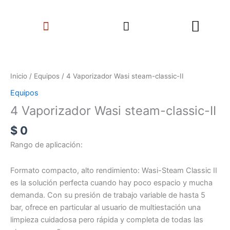
Ir
Search
al
Menu
contenido
4
Vaporizador
Wasi
Inicio
/
Equipos
/ 4 Vaporizador Wasi steam-classic-II
steam-
Equipos
classic-
4 Vaporizador Wasi steam-classic-II
II
cantidad
$
0
Rango de aplicación:
Formato compacto, alto rendimiento: Wasi-Steam Classic II
es la solución perfecta cuando hay poco espacio y mucha
demanda. Con su presión de trabajo variable de hasta 5
bar, ofrece en particular al usuario de multiestación una
limpieza cuidadosa pero rápida y completa de todas las