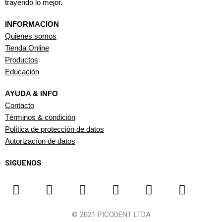
trayendo lo mejor.
INFORMACION
Quienes somos
Tienda Online
Productos
Educación
AYUDA & INFO
Contacto
Términos & condición
Política de protección de datos
Autorizacíon de datos
SIGUENOS
F
I
Y
L
T
W
a
n
o
i
i
h
c
s
u
n
k
a
© 2021 PICODENT LTDA
e
t
t
k
t
t